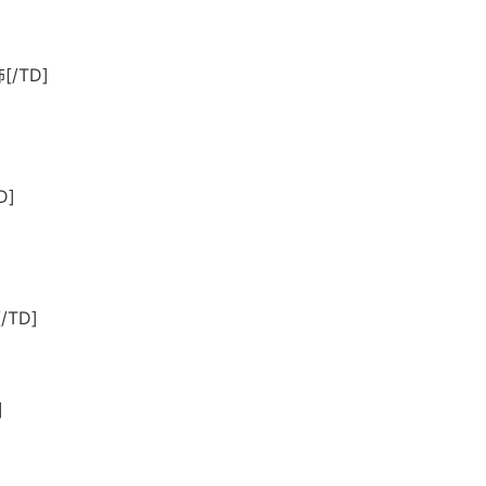
饰[/TD]
D]
[/TD]
]