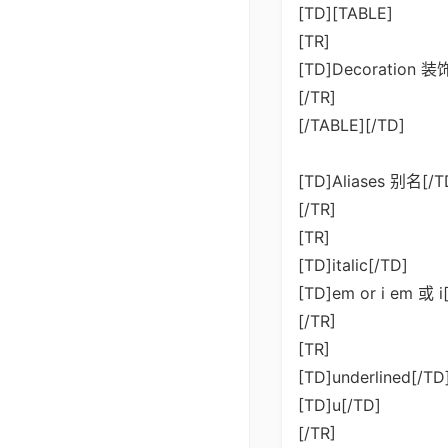
[TD][TABLE]
[TR]
[TD]Decoration 装
[/TR]
[/TABLE][/TD]
[TD]Aliases 别名[/T
[/TR]
[TR]
[TD]italic[/TD]
[TD]em or i em 或 i
[/TR]
[TR]
[TD]underlined[/TD
[TD]u[/TD]
[/TR]