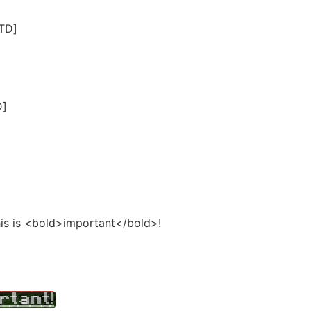
/TD]
D]
is is <bold>important</bold>!