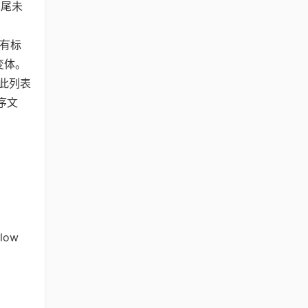
末尾未
有标
变体。
向此列表
序文
llow