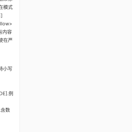
在模式
E]
llow>
没有内容
即使在严
持小写
DE].例
仅包含数