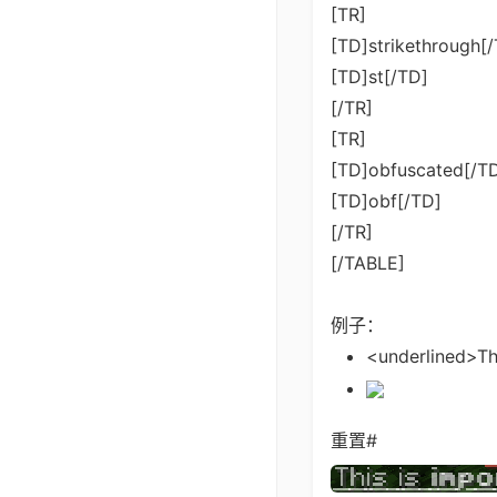
[TR]
[TD]strikethrough[
[TD]st[/TD]
[/TR]
[TR]
[TD]obfuscated[/T
[TD]obf[/TD]
[/TR]
[/TABLE]
例子：
<underlined>Th
重置#