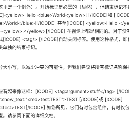
> 在这里是一个例外）。开始标记是必需的（显然），但结束标记不
E]<yellow>Hello <blue>World<yellow>! [/ICODE]和 [ICOD
ue>World</blue>![/ICODE] 甚至[ICODE] <yellow>Hello </ye
lue><yellow>!</yellow>[/ICODE] 在视觉上都是相同的。对于
ICODE] <tag/> [/ICODE]自动关闭标签。使用这种格式，
供单独的结束标记。
分大小写，以减少冲突的可能性，但我们建议将所有标记名称保
。
这样：[ICODE] <tag:argument>stuff</tag> [/ICO
show_text:"<red>test:TEST">TEST [/ICODE]或 [ICODE]
mmand:test>TEST[/ICODE] 如您所见，它们有时包含组件，有时
型。请参阅下面的详细文档。