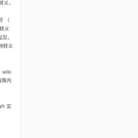
少转义，
 （
以转义
起见，
持转义
wiki
值等内
ft 实