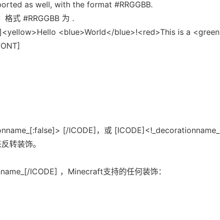
ported as well, with the format #RRGGBB.
式 #RRGGBB 为 .
yellow>Hello <blue>World</blue>!<red>This is a <green
FONT]
onname_[:false]> [/ICODE]，或 [ICODE]<!_decorationname
名来反转装饰。
ionname_[/ICODE] ，Minecraft支持的任何装饰：