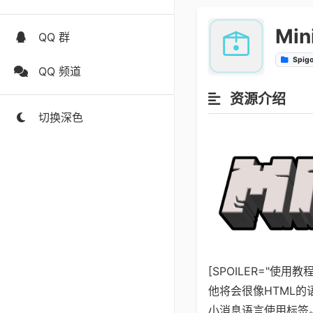
Mi
QQ 群
Spig
QQ 频道
资源介绍
切换深色
[SPOILER="使用教程
他将会很像HTML的
小消息语言使用标签