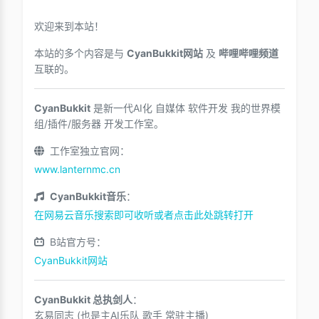
欢迎来到本站！
本站的多个内容是与
CyanBukkit网站
及
哔哩哔哩频道
互联的。
CyanBukkit
是新一代AI化 自媒体 软件开发 我的世界模
组/插件/服务器 开发工作室。
工作室独立官网：
www.lanternmc.cn
CyanBukkit音乐
：
在网易云音乐搜索即可收听或者点击此处跳转打开
B站官方号：
CyanBukkit网站
CyanBukkit 总执剑人
：
玄易同志 (也是主AI乐队 歌手 常驻主播)