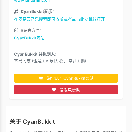
www.lanternmc.cn
CyanBukkit音乐
：
在网易云音乐搜索即可收听或者点击此处跳转打开
B站官方号：
CyanBukkit网站
CyanBukkit 总执剑人
：
玄易同志 (也是主AI乐队 歌手 常驻主播)
淘宝店：CyanBukkit网站
爱发电赞助
关于 CyanBukkit