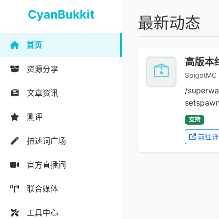
CyanBukkit
最新动态
首页
高版本
资源分享
SpigotMC 
/superwa
文章资讯
setspawn 
测评
支持
前往详
描述词广场
官方直播间
联合媒体
工具中心