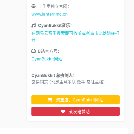
工作室独立官网：
www.lanternmc.cn
CyanBukkit音乐
：
在网易云音乐搜索即可收听或者点击此处跳转打
开
B站官方号：
CyanBukkit网站
CyanBukkit 总执剑人
：
玄易同志 (也是主AI乐队 歌手 常驻主播)
淘宝店：CyanBukkit网站
爱发电赞助